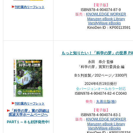
【電子版】
刊行案内リーフレット
ISBN978-4-904074-87-9
販売：
KNOWLEDGE WORKER
Maruzen eBook Library
VarsityWave eBooks
KinoDen ID：KP00113591
もっと知りたい！「科学の芽」の世界 PA
永田 恭介 監修
「科学の芽」賞実行委員会 編
B５判並製／202ページ／3300円
2024年6月19日発行
全バージョンオールカラー対応
ISBN978-4-904074-82-4 C0040
発売：
丸善出版(株)
刊行案内リーフレット
【電子版】
「科学の芽」賞の詳細は
筑波大学ホームページへ
ISBN978-4-904074-83-1
販売：
KNOWLEDGE WORKER
PART１～８も好評発売中!
Maruzen eBook Library
VarsityWave eBooks
KinoDen ID：KP00105334