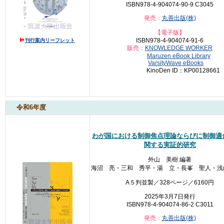
ISBN978-4-904074-90-9 C3045
発売：
丸善出版(株)
【電子版】
ISBN978-4-904074-91-6
刊行案内リーフレット
販売：
KNOWLEDGE WORKER
Maruzen eBook Library
VarsityWave eBooks
KinoDen ID：
KP00128661
令和6年度
わが国における制御焦点理論ならびに制御適
関する実証的研究
外山 美樹 編著
海沼 亮・三和 秀平・湯 立・長峯 聖人・浅
A５判並製／328ページ／6160円
2025年3月7日発行
ISBN978-4-904074-86-2 C3011
発売：
丸善出版(株)