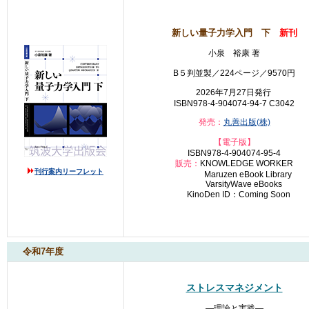
新しい量子力学入門 下
新刊
小泉 裕康 著
B５判並製／224ページ／9570円
2026年7月27日発行
ISBN978-4-904074-94-7 C3042
発売：
丸善出版(株)
【電子版】
ISBN978-4-904074-95-4
販売：
KNOWLEDGE WORKER
刊行案内リーフレット
Maruzen eBook Library
VarsityWave eBooks
KinoDen ID：Coming Soon
令和7年度
ストレスマネジメント
―理論と実践―