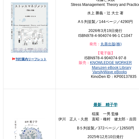
Stress Management: Theory and Practic
水上 勝義・辻󠄀 大士 著
A５判並製／144ページ／4290円
2026年3月19日発行
ISBN978-4-904074-96-1 C1047
発売：
丸善出版(株)
【電子版】
ISBN978-4-904074-97-8
刊行案内リーフレット
販売：
KNOWLEDGE WORKER
Maruzen eBook Library
VarsityWave eBooks
KinoDen ID：KP00137835
最新 精子学
稲葉 一男 監修
伊川 正人・久慈 直昭・種村 健太郎・吉田 
B５判並製／372ページ／12650円
2025年12月10日発行